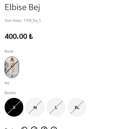
Elbise Bej
Ürün Kodu
:
7978_Bej_S
400.00 ₺
Renk
Bej
Beden
S
M
L
XL