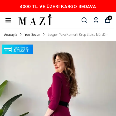
O BEDAVA
PEŞİN FİYATINA 3 TA
0
Anasayfa
Yeni Sezon
Beşgen Yaka Kemerli Krep Elbise Mürdüm