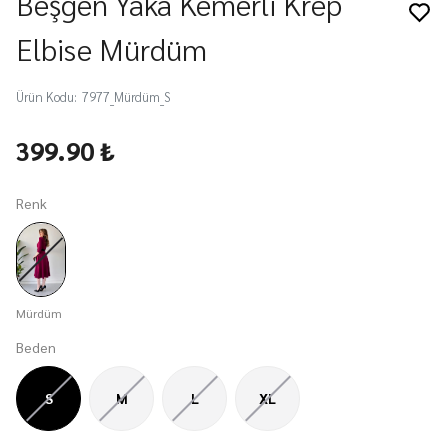
Beşgen Yaka Kemerli Krep
Elbise Mürdüm
Ürün Kodu
:
7977_Mürdüm_S
399.90 ₺
Renk
Mürdüm
Beden
S
M
L
XL