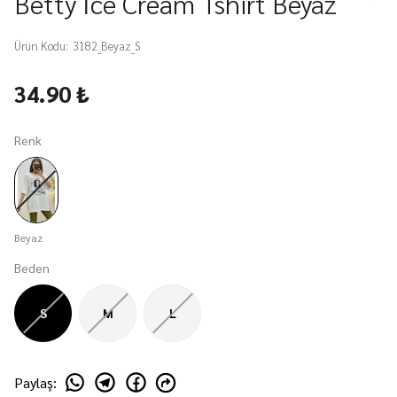
Betty İce Cream Tshirt Beyaz
Ürün Kodu
:
3182_Beyaz_S
34.90 ₺
Renk
Beyaz
Beden
S
M
L
Paylaş
: