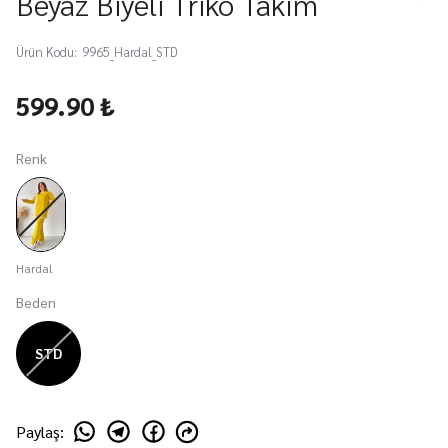
Beyaz Biyeli Triko Takım
Ürün Kodu
:
9965_Hardal_STD
599.90 ₺
Renk
Hardal
Beden
STD
Paylaş
: