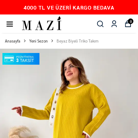
VA
PEŞİN FİYATINA 3 TAKSİT
0
Anasayfa
Yeni Sezon
Beyaz Biyeli Triko Takım