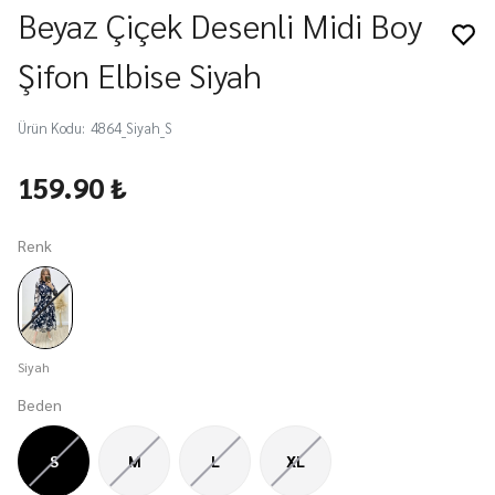
Beyaz Çiçek Desenli Midi Boy
Şifon Elbise Siyah
Ürün Kodu
:
4864_Siyah_S
159.90 ₺
Renk
Siyah
Beden
S
M
L
XL