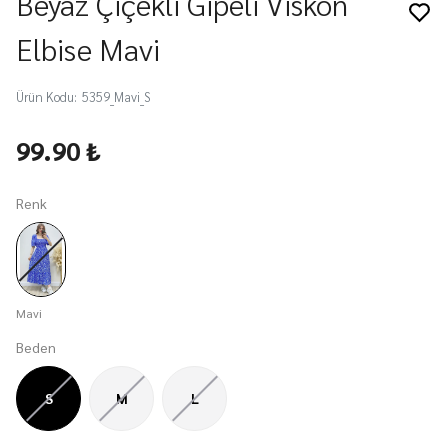
Beyaz Çiçekli Gipeli Viskon
Elbise Mavi
Ürün Kodu
:
5359_Mavi_S
99.90 ₺
Renk
Mavi
Beden
S
M
L