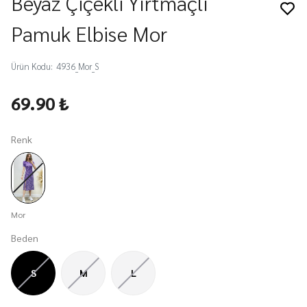
Beyaz Çiçekli Yırtmaçlı
Pamuk Elbise Mor
Ürün Kodu
:
4936_Mor_S
69.90 ₺
Renk
Mor
Beden
S
M
L