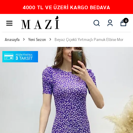
4000 TL VE ÜZERI KARGO BEDAVA
0
Anasayfa
Yeni Sezon
Beyaz Çiçekli Yırtmaçlı Pamuk Elbise Mor