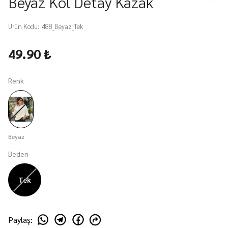
Beyaz Kol Detay Kazak
Ürün Kodu
:
488_Beyaz_Tek
49.90 ₺
Renk
Beyaz
Beden
Tek
Paylaş
: