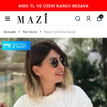
KARGO BEDAVA
PEŞİN FİYATINA 
0
Anasayfa
Yeni Sezon
Beyaz Kol Detay Kazak