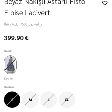
Beyaz Nakışlı Astarlı Fisto
Elbise Lacivert
Ürün Kodu
:
7583_Lacivert_S
399.90 ₺
Renk
Lacivert
Beden
S
M
L
XL