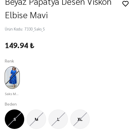
Beyaz Papatya Desen Viskon
Elbise Mavi
Ürün Kodu
:
7330_Saks_S
149.94 ₺
Renk
Saks Mavisi
Beden
S
M
L
XL