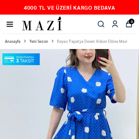
KARGO BEDAVA
PEŞİN FİYATINA 
0
Anasayfa
Yeni Sezon
Beyaz Papatya Desen Viskon Elbise Mavi