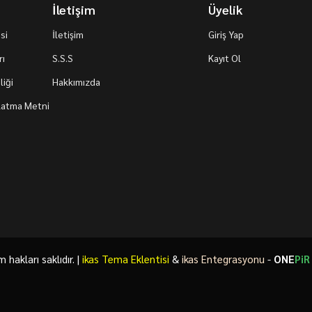
İletişim
Üyelik
si
İletişim
Giriş Yap
rı
S.S.S
Kayıt Ol
iği
Hakkımızda
nlatma Metni
akları saklıdır. |
ikas Tema Eklentisi
&
ikas Entegrasyonu
-
ONE
PiR