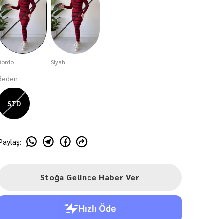
Bordo
Siyah
Beden
STD
Paylaş
:
Stoğa Gelince Haber Ver