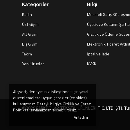
Kategoriler
Bilgi
Kadin
Mesafeli Satış Sözleşme
Üst Giyim
Üyelik ve Kullanm Şartla
Alt Giyim
Gizlilik ve Ödeme Güvenl
Dış Giyim
Elektronik Ticaret Aydı
Takım
İptal ve İade
Yeni Ürünler
KVKK
Alışveriş deneyiminizi iyileştirmek için yasal
düzenlemelere uygun çerezler (cookies)
kullanıyoruz. Detaylı bilgiye
Gizlilik ve Çerez
©2026 PARKDOLAP TEKSTİL ÜRÜNLERİ TİC. LTD. ŞTİ. Tüm h
Politikası
sayfamızdan erişebilirsiniz.
Anladım