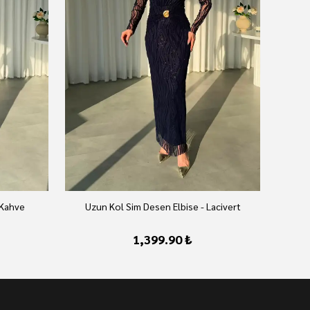
 Kahve
Uzun Kol Sim Desen Elbise - Lacivert
U
1,399.90 ₺