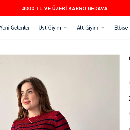
PEŞİN FİYATINA 3 TAKSİT
Yeni Gelenler
Üst Giyim
Alt Giyim
Elbise