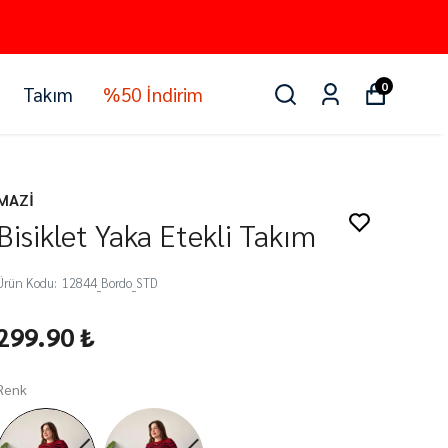
0
Takım
%50 İndirim
MAZİ
Bisiklet Yaka Etekli Takım
Ürün Kodu
:
12844_Bordo_STD
299.90 ₺
Renk