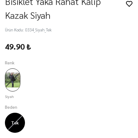
Bisiklet Yaka Rahat Kalıp
Kazak Siyah
Ürün Kodu
:
0334_Siyah_Tek
49.90 ₺
Renk
Siyah
Beden
Tek