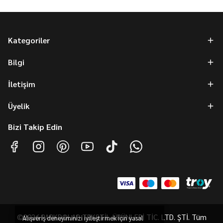
Kategoriler
Bilgi
İletişim
Üyelik
Bizi Takip Edin
©2026 PARKDOLAP TEKSTİL ÜRÜNLERİ TİC. LTD. ŞTİ. Tüm
Alışveriş deneyiminizi iyileştirmek için yasal