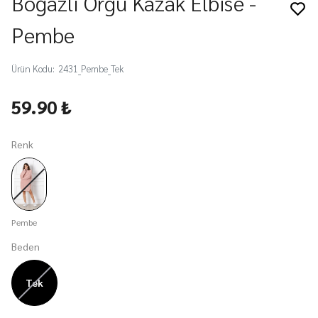
Boğazlı Örgü Kazak Elbise -
Pembe
Ürün Kodu
:
2431_Pembe_Tek
59.90 ₺
Renk
Pembe
Beden
Tek