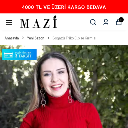
KARGO BEDAVA
PEŞİN FİYATINA 
0
Anasayfa
Yeni Sezon
Boğazlı Triko Elbise Kırmızı