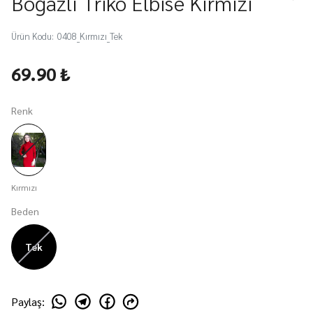
Boğazlı Triko Elbise Kırmızı
Ürün Kodu
:
0408_Kırmızı_Tek
69.90 ₺
Renk
Kırmızı
Beden
Tek
Paylaş
: