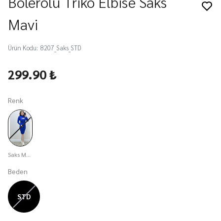
Bolerolu Triko Elbise Saks
Mavi
Ürün Kodu
:
8207_Saks_STD
299.90 ₺
Renk
Saks Mavisi
Beden
STD