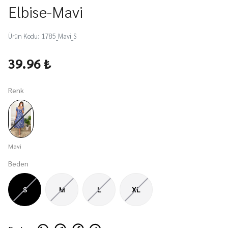
Elbise-Mavi
Ürün Kodu
:
1785_Mavi_S
39.96 ₺
Renk
Mavi
Beden
S
M
L
XL