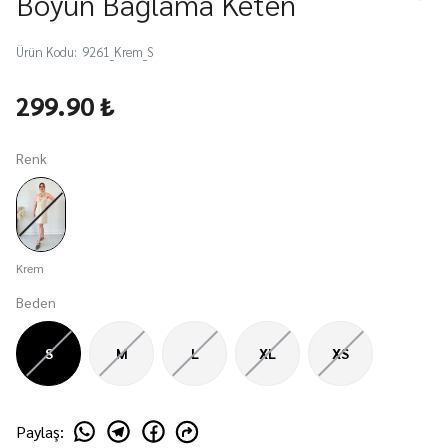
Boyun Bağlama Keten
Ürün Kodu
:
9261_Krem_S
299.90 ₺
Renk
Krem
Beden
S
M
L
XL
XS
Paylaş
: