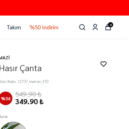
0
Takım
%50 İndirim
MAZİ
Hasır Çanta
Ürün Kodu
:
11737_mercan_STD
549.90 ₺
%
36
349.90 ₺
Renk