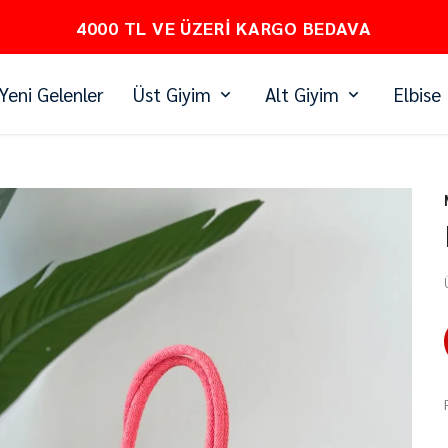
PEŞİN FİYATINA 3 TAKSİT
Yeni Gelenler
Üst Giyim
Alt Giyim
Elbise