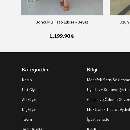
Boncuklu Fisto Elbise - Beyaz
Uzun 
1,199.90 ₺
Kategoriler
Bilgi
Kadin
Mesafeli Satış Sözleşme
Üst Giyim
Üyelik ve Kullanm Şartla
Alt Giyim
Gizlilik ve Ödeme Güvenl
Dış Giyim
Elektronik Ticaret Aydı
Takım
İptal ve İade
Yeni Ürünler
KVKK