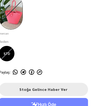
mercan
Beden
STD
Paylaş
:
Stoğa Gelince Haber Ver