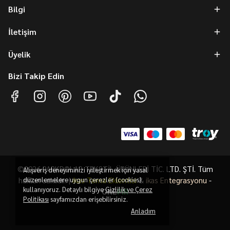
Bilgi
İletişim
Üyelik
Bizi Takip Edin
©2026 PARKDOLAP TEKSTİL ÜRÜNLERİ TİC. LTD. ŞTİ. Tüm
Alışveriş deneyiminizi iyileştirmek için yasal
hakları saklıdır. |
düzenlemelere uygun çerezler (cookies)
ikas Tema Eklentisi
&
ikas Entegrasyonu
-
kullanıyoruz. Detaylı bilgiye
Gizlilik ve Çerez
ONE
PiR
Politikası
sayfamızdan erişebilirsiniz.
Anladım