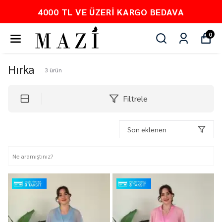
4000 TL VE ÜZERI KARGO BEDAVA
0
Hırka
3
ürün
Filtrele
Son eklenen