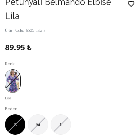
Petunyalı Belmando Elbise
Lila
Ürün Kodu
:
6505_Lila_S
89.95 ₺
Renk
Lila
Beden
S
M
L