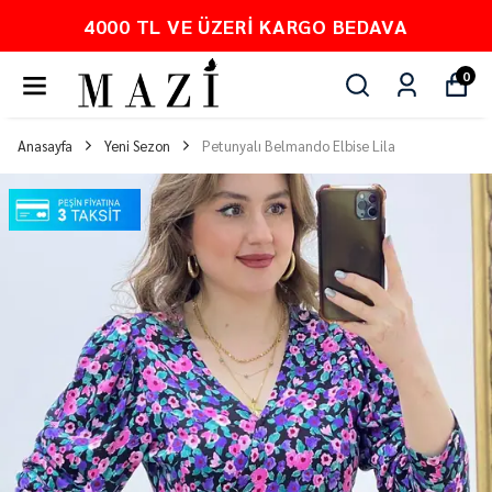
4000 TL VE ÜZERI KARGO BEDAVA
0
Anasayfa
Yeni Sezon
Petunyalı Belmando Elbise Lila