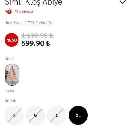
Simli Kloş Abiye
Tükeniyor
Ürün Kodu
:
11729_Pudra 1_XL
1,199.90 ₺
%
50
599.90 ₺
Renk
Pudra
Beden
S
M
L
XL