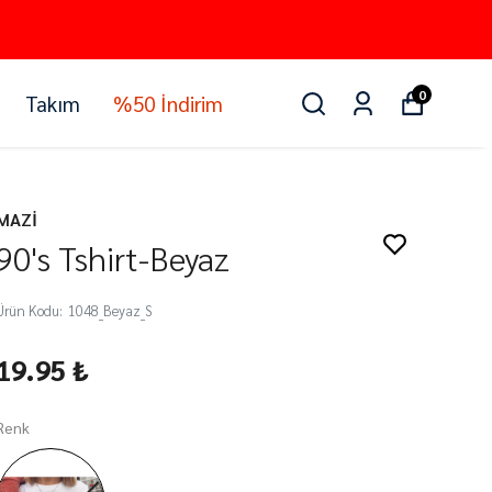
0
Takım
%50 İndirim
MAZİ
90's Tshirt-Beyaz
Ürün Kodu
:
1048_Beyaz_S
19.95 ₺
Renk