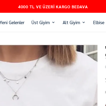
PEŞİN FİYATINA 3 TAKSİT
Yeni Gelenler
Üst Giyim
Alt Giyim
Elbise