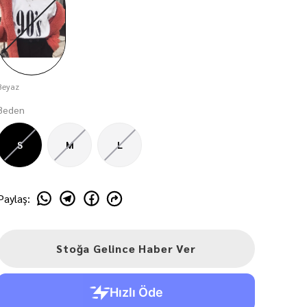
Beyaz
Beden
S
M
L
Paylaş
:
Stoğa Gelince Haber Ver