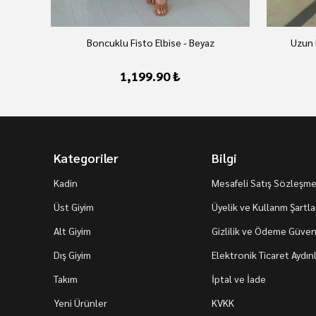
Boncuklu Fisto Elbise - Beyaz
Uzun 
1,199.90 ₺
Kategoriler
Bilgi
Kadin
Mesafeli Satış Sözleşme
Üst Giyim
Üyelik ve Kullanm Şartla
Alt Giyim
Gizlilik ve Ödeme Güvenl
Dış Giyim
Elektronik Ticaret Aydı
Takım
İptal ve İade
Yeni Ürünler
KVKK