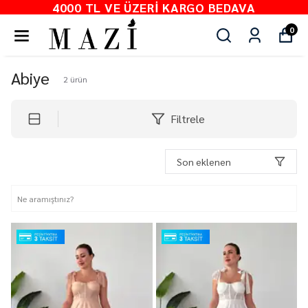
4000 TL VE ÜZERI KARGO BEDAVA
0
Abiye
2
ürün
Filtrele
Son eklenen