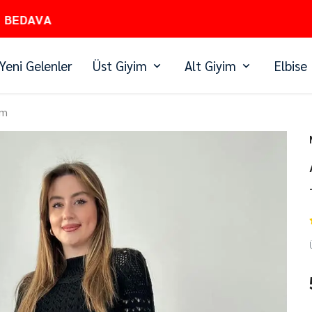
PEŞİN FİYATINA 3 TAKSİT
Yeni Gelenler
Üst Giyim
Alt Giyim
Elbise
ım