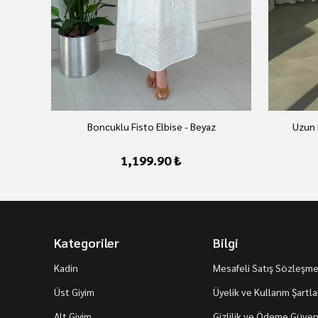
Boncuklu Fisto Elbise - Beyaz
Uzun 
1,199.90 ₺
Kategoriler
Bilgi
Kadin
Mesafeli Satış Sözleşme
Üst Giyim
Üyelik ve Kullanm Şartla
Alt Giyim
Gizlilik ve Ödeme Güvenl