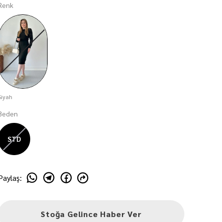
Renk
Siyah
Beden
STD
Paylaş
:
Stoğa Gelince Haber Ver