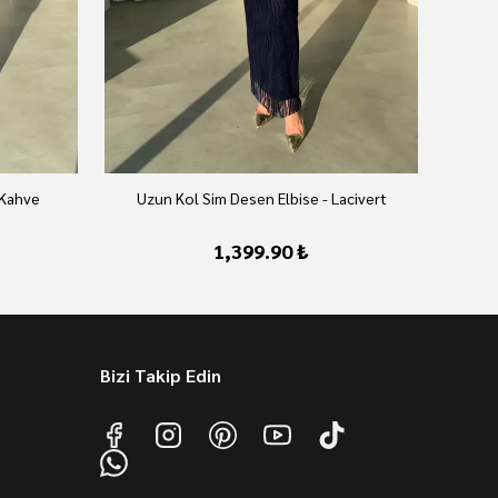
 Kahve
Uzun Kol Sim Desen Elbise - Lacivert
U
1,399.90 ₺
Bizi Takip Edin