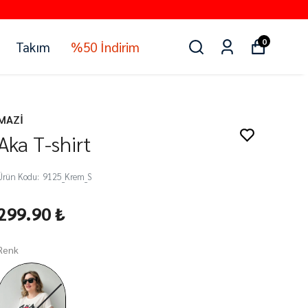
0
Takım
%50 İndirim
MAZİ
Aka T-shirt
Ürün Kodu
:
9125_Krem_S
299.90 ₺
Renk