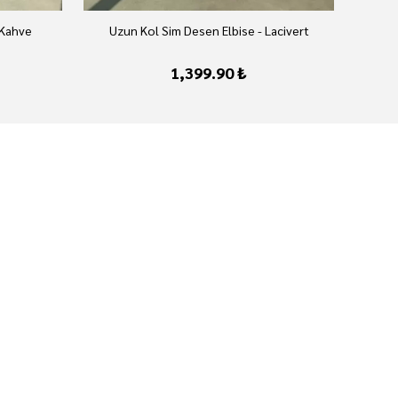
 Kahve
Uzun Kol Sim Desen Elbise - Lacivert
U
1,399.90 ₺