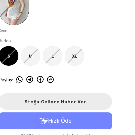
Krem
Beden
S
M
L
XL
Paylaş
:
Stoğa Gelince Haber Ver