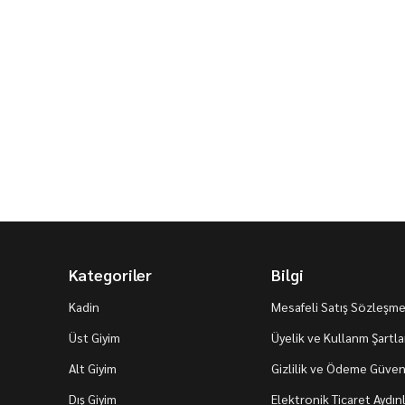
Kategoriler
Bilgi
Kadin
Mesafeli Satış Sözleşme
Üst Giyim
Üyelik ve Kullanm Şartla
Alt Giyim
Gizlilik ve Ödeme Güvenl
Dış Giyim
Elektronik Ticaret Aydı