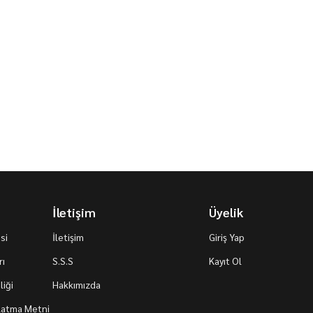
İletişim
Üyelik
si
İletişim
Giriş Yap
rı
S.S.S
Kayıt Ol
iği
Hakkımızda
nlatma Metni