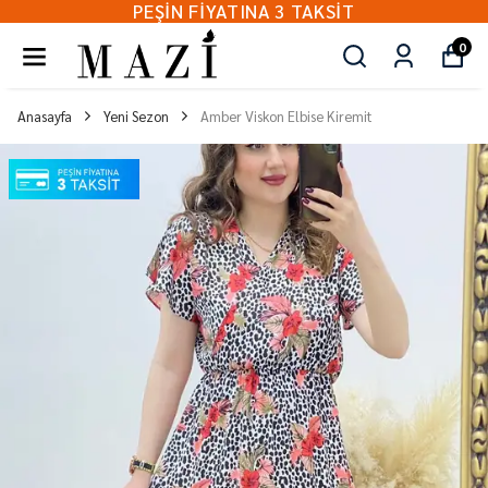
PEŞİN FİYATINA 3 TAKSİT
0
Anasayfa
Yeni Sezon
Amber Viskon Elbise Kiremit