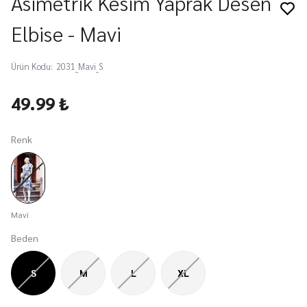
Asimetrik Kesim Yaprak Desen
Elbise - Mavi
Ürün Kodu
:
2031_Mavi_S
49.99 ₺
Renk
Mavi
Beden
S
M
L
XL