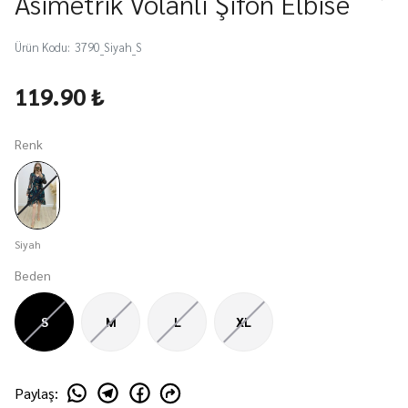
Asimetrik Volanlı Şifon Elbise
Ürün Kodu
:
3790_Siyah_S
119.90 ₺
Renk
Siyah
Beden
S
M
L
XL
Paylaş
: