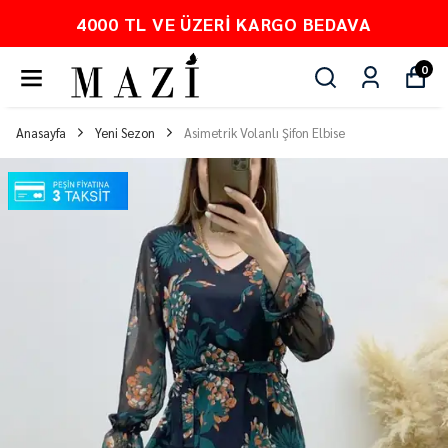
4000 TL VE ÜZERI KARGO BEDAVA
0
Anasayfa
Yeni Sezon
Asimetrik Volanlı Şifon Elbise