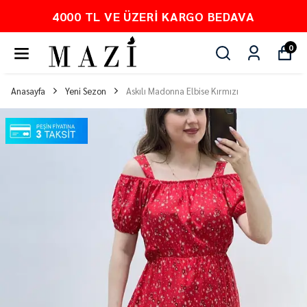
VA
PEŞİN FİYATINA 3 TAKSİT
0
Anasayfa
Yeni Sezon
Askılı Madonna Elbise Kırmızı