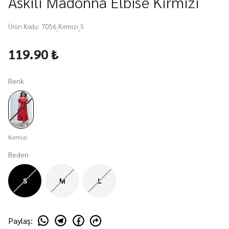
Askılı Madonna Elbise Kırmızı
Ürün Kodu
:
7056_Kırmızı_S
119.90 ₺
Renk
Kırmızı
Beden
S
M
L
Paylaş
: