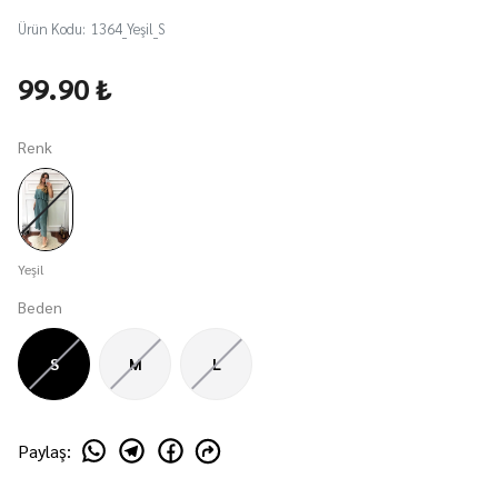
Ürün Kodu
:
1364_Yeşil_S
99.90 ₺
Renk
Yeşil
Beden
S
M
L
Paylaş
: