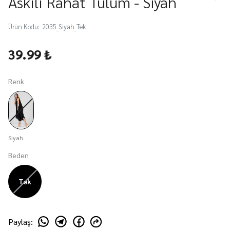
Askılı Rahat Tulum - Siyah
Ürün Kodu
:
2035_Siyah_Tek
39.99 ₺
Renk
Siyah
Beden
Tek
Paylaş
: