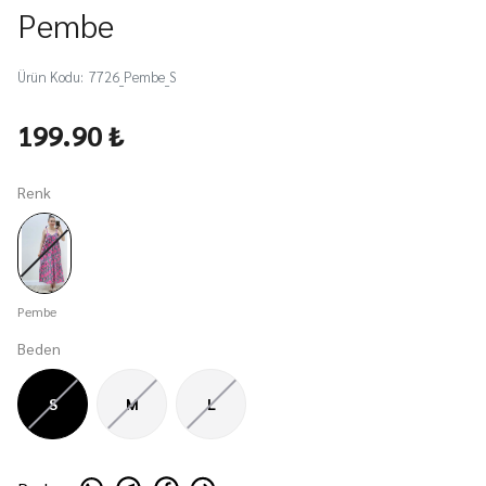
Pembe
Ürün Kodu
:
7726_Pembe_S
199.90 ₺
Renk
Pembe
Beden
S
M
L