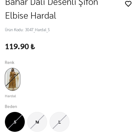
Bahar Dalı Desenli Şifon
Elbise Hardal
Ürün Kodu
:
3047_Hardal_S
119.90 ₺
Renk
Hardal
Beden
S
M
L