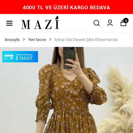
KARGO BEDAVA
PEŞİN FİYATINA 
0
Anasayfa
Yeni Sezon
Bahar Dalı Desenli Şifon Elbise Hardal