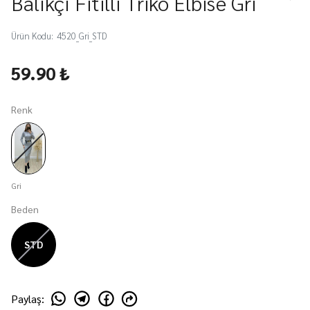
Balıkçı Fitilli Triko Elbise Gri
Ürün Kodu
:
4520_Gri_STD
59.90 ₺
Renk
Gri
Beden
STD
Paylaş
: