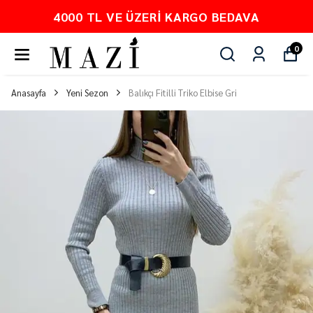
O BEDAVA
PEŞİN FİYATINA 3 TA
0
Anasayfa
Yeni Sezon
Balıkçı Fitilli Triko Elbise Gri