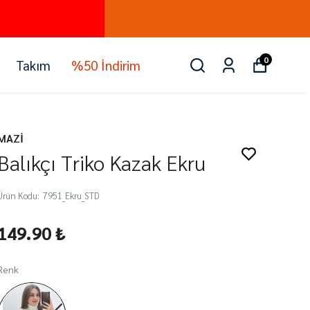
0
Takım
%50 İndirim
MAZİ
Balıkçı Triko Kazak Ekru
Ürün Kodu
:
7951_Ekru_STD
149.90 ₺
Renk