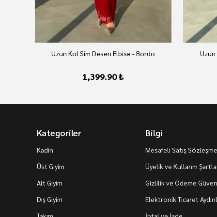
Uzun Kol Sim Desen Elbise - Bordo
Uzun 
1,399.90 ₺
Kategoriler
Bilgi
Kadin
Mesafeli Satış Sözleşme
Üst Giyim
Üyelik ve Kullanm Şartla
Alt Giyim
Gizlilik ve Ödeme Güvenl
Dış Giyim
Elektronik Ticaret Aydı
Takım
İptal ve İade