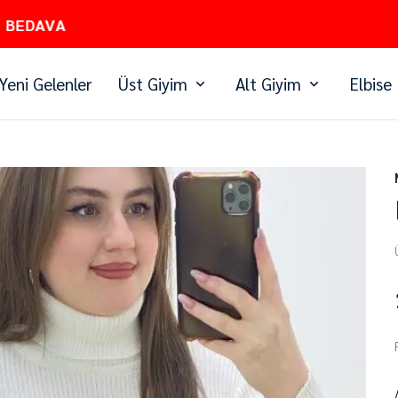
PEŞİN FİYATINA 3 TAKSİT
Yeni Gelenler
Üst Giyim
Alt Giyim
Elbise