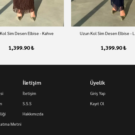
Kol Sim Desen Elbise - Kahve
Uzun Kol Sim Desen Elbise - L
1,399.90 ₺
1,399.90 ₺
İletişim
Üyelik
si
İletişim
Giriş Yap
rı
S.S.S
Kayıt Ol
iği
Hakkımızda
nlatma Metni