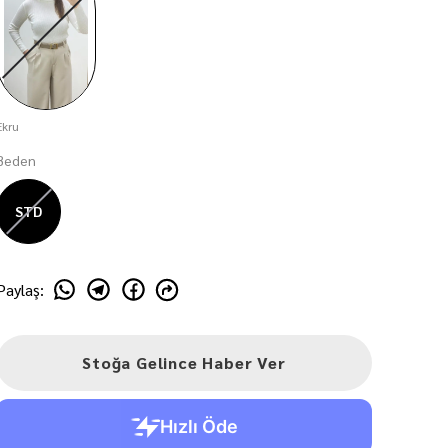
Ekru
Beden
STD
Paylaş
:
Stoğa Gelince Haber Ver