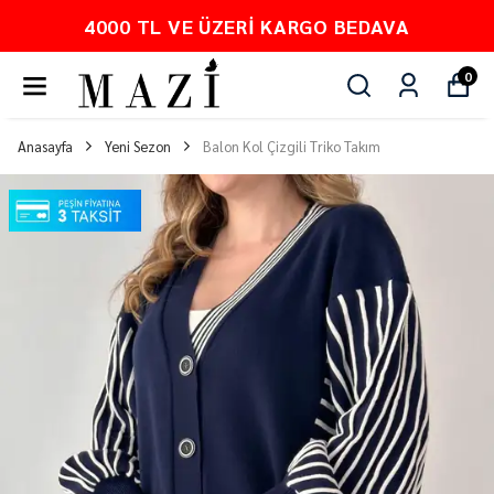
DAVA
PEŞİN FİYATINA 3 TAKSİT
0
Anasayfa
Yeni Sezon
Balon Kol Çizgili Triko Takım