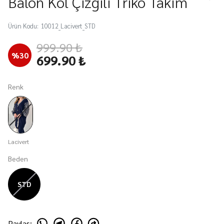
Balon Kol Çizgili Triko Takım
Ürün Kodu
:
10012_Lacivert_STD
999.90 ₺
%
30
699.90 ₺
Renk
Lacivert
Beden
STD
Paylaş
: