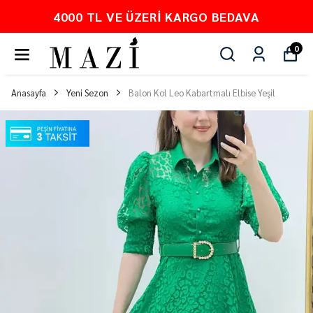
VA
PEŞİN FİYATINA 3 TAKSİT
0
Anasayfa
Yeni Sezon
Balon Kol Leo Kabartmalı Elbise Yeşil