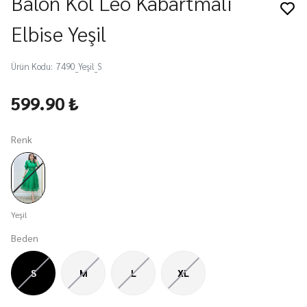
Balon Kol Leo Kabartmalı
Elbise Yeşil
Ürün Kodu
:
7490_Yeşil_S
599.90 ₺
Renk
Yeşil
Beden
S
M
L
XL