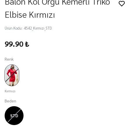
Balon Kol Örgü Kemerli Triko
Elbise Kırmızı
Ürün Kodu
:
4542_Kırmızı_STD
99.90 ₺
Renk
Kırmızı
Beden
STD