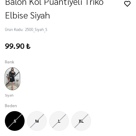
Balon Kol Puantiyeli Triko
Elbise Siyah
Ürün Kodu
:
2500_Siyah_S
99.90 ₺
Renk
Siyah
Beden
S
M
L
XL