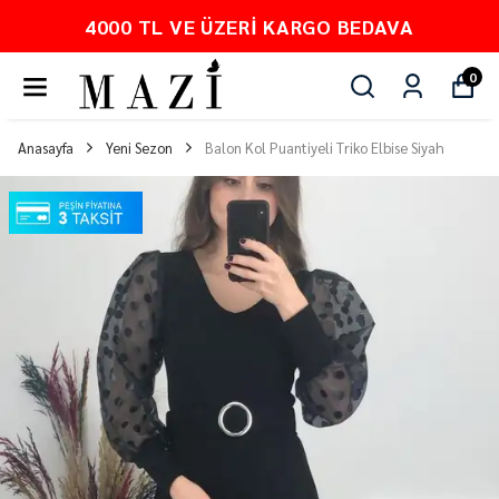
 VE ÜZERI KARGO BEDAVA
PEŞ
0
Anasayfa
Yeni Sezon
Balon Kol Puantiyeli Triko Elbise Siyah