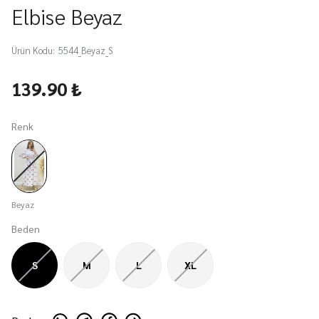
Elbise Beyaz
Ürün Kodu
:
5544_Beyaz_S
139.90 ₺
Renk
Beyaz
Beden
S
M
L
XL