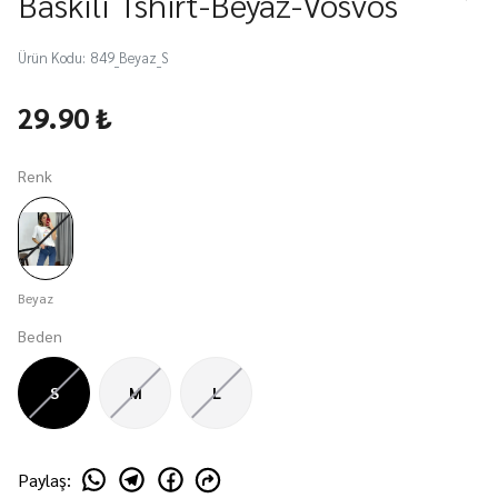
Baskılı Tshirt-Beyaz-Vosvos
Ürün Kodu
:
849_Beyaz_S
29.90 ₺
Renk
Beyaz
Beden
S
M
L
Paylaş
: