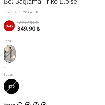
Bel Bağlama Triko Elbise
Ürün Kodu
:
12496_Gri_STD
599.90 ₺
%
42
349.90 ₺
Renk
Gri
Beden
STD
Paylaş
: