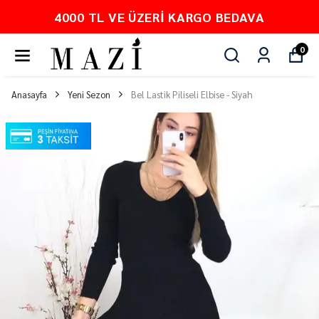
4000 TL VE ÜZERI KARGO BEDAVA
0
Anasayfa
Yeni Sezon
Bel Lastik Piliseli Elbise - Siyah