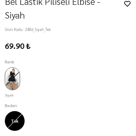
Bel Lastik Piliseli Elbise -
Siyah
Ürün Kodu
:
2486_Siyah_Tek
69.90 ₺
Renk
Siyah
Beden
Tek