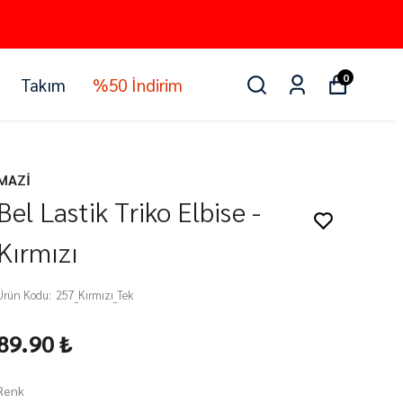
0
Takım
%50 İndirim
MAZİ
Bel Lastik Triko Elbise -
Kırmızı
Ürün Kodu
:
257_Kırmızı_Tek
89.90 ₺
Renk