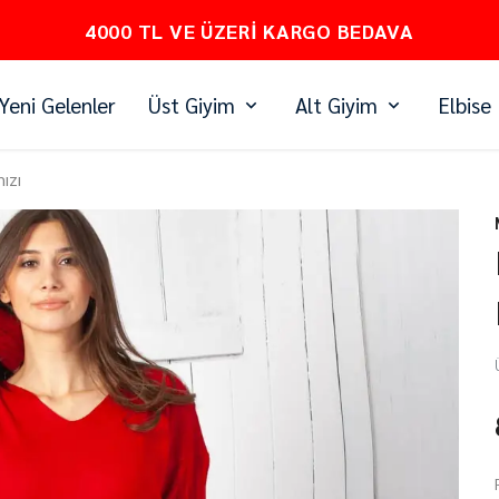
4000 TL VE ÜZERI KARGO BEDAVA
Yeni Gelenler
Üst Giyim
Alt Giyim
Elbise
mızı