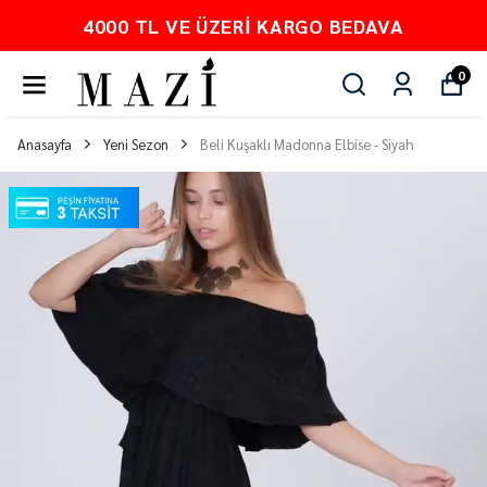
4000 TL VE ÜZERI KARGO BEDAVA
0
Anasayfa
Yeni Sezon
Beli Kuşaklı Madonna Elbise - Siyah