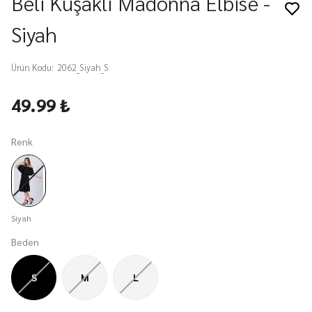
Beli Kuşaklı Madonna Elbise -
Siyah
Ürün Kodu
:
2062_Siyah_S
49.99 ₺
Renk
Siyah
Beden
S
M
L