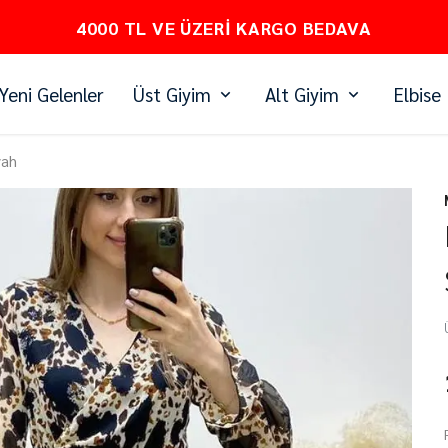
PEŞİN FİYATINA 3 TAKSİT
Yeni Gelenler
Üst Giyim
Alt Giyim
Elbise
yah