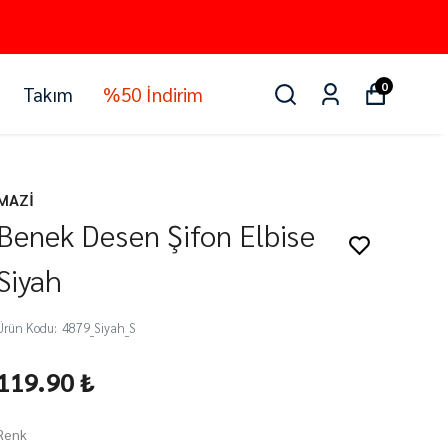
0
Takım
%50 İndirim
MAZİ
Benek Desen Şifon Elbise
Siyah
Ürün Kodu
:
4879_Siyah_S
119.90 ₺
Renk