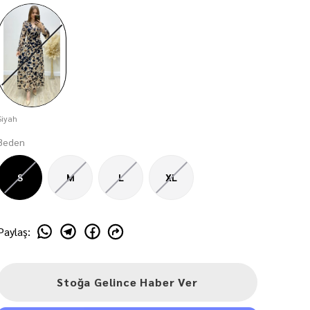
Siyah
Beden
S
M
L
XL
Paylaş
:
Stoğa Gelince Haber Ver