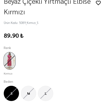
Beyaz Çiçekli Yırtmaçlı Elbise
Kırmızı
Ürün Kodu
:
5089_Kırmızı_S
89.90 ₺
Renk
Kırmızı
Beden
S
M
L