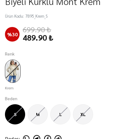
Biyeli Kürklü Mont Krem
Ürün Kodu
:
7895_Krem_S
699.90 ₺
%
30
489.90 ₺
Renk
Krem
Beden
S
M
L
XL
Paylaş
: