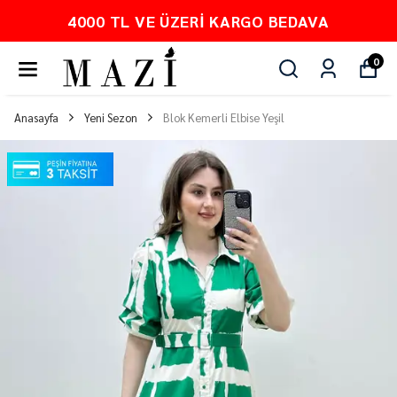
4000 TL VE ÜZERI KARGO BEDAVA
0
Anasayfa
Yeni Sezon
Blok Kemerli Elbise Yeşil