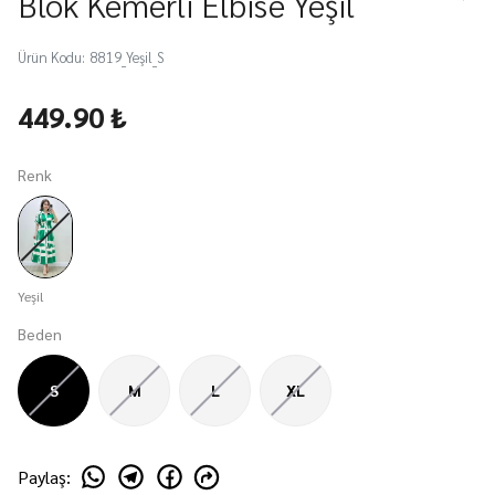
Blok Kemerli Elbise Yeşil
Ürün Kodu
:
8819_Yeşil_S
449.90 ₺
Renk
Yeşil
Beden
S
M
L
XL
Paylaş
: